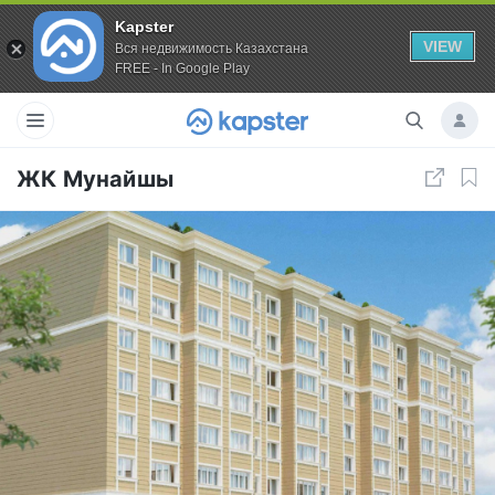
Kapster
VIEW
Вся недвижимость Казахстана
FREE - In Google Play
ЖК Мунайшы