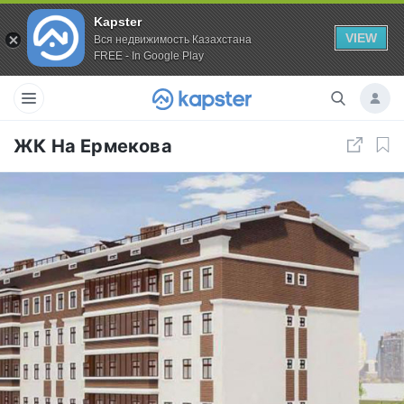
Kapster
VIEW
Вся недвижимость Казахстана
FREE - In Google Play
ЖК На Ермекова