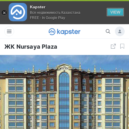
Kapster
VIEW
Вся недвижимость Казахстана
FREE - In Google Play
ЖК Nursaya Plaza