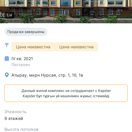
1/4
Продажи завершены
Цена неизвестна
Цена неизвестна
IV кв. 2021
Построен
Атырау, мкрн Нурсая, стр. 1, 1б, 1в
Данный жилой комплекс не сотрудничает с Kapster
Kapster бұл тұрғын үй кешенімен жұмыс істемейді
Этажность
9 этажей
Высота потолков