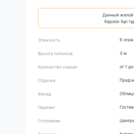
Данный жилой 
Kapster бұл т
6 этаж
Этажность
3 м
Высота потолков
от 1 д
Количество комнат
Предч
Отделка
Облиц
Фасад
Гостев
Паркинг
Центр
Отопление
Кирпи