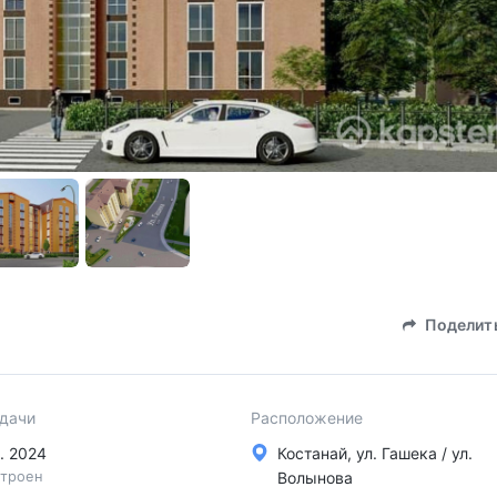
Поделит
сдачи
Расположение
в. 2024
Костанай, ул. Гашека / ул.
троен
Волынова