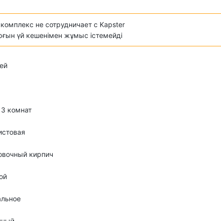
комплекс не сотрудничает с Kapster
ұрғын үй кешенімен жұмыс істемейді
ей
о 3 комнат
истовая
овочный кирпич
ой
альное
чный