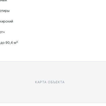
артиры
жирский
рт+
8 до 90,4 м²
КАРТА ОБЪЕКТА