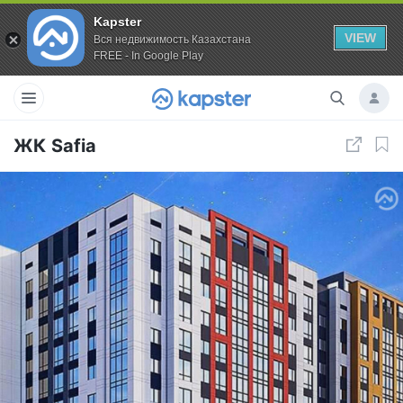
Kapster
VIEW
Вся недвижимость Казахстана
FREE - In Google Play
ЖК Safia