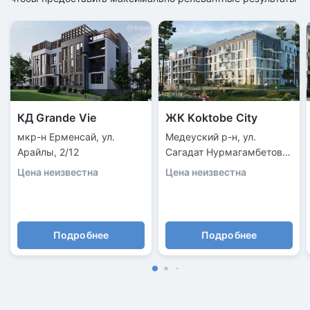
КД Grande Vie
ЖК Koktobe City
мкр-н Ерменсай, ул.
Медеуский р-н, ул.
Арайлы, 2/12
Сагадат Нурмагамбетова,
138/2
Цена неизвестна
Цена неизвестна
Подробнее
Подробнее