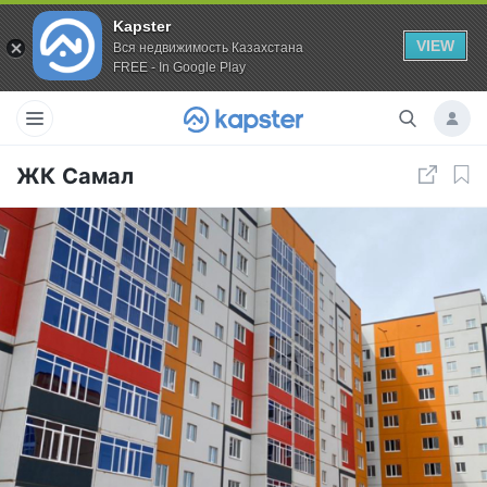
Kapster
VIEW
Вся недвижимость Казахстана
FREE - In Google Play
ЖК Самал