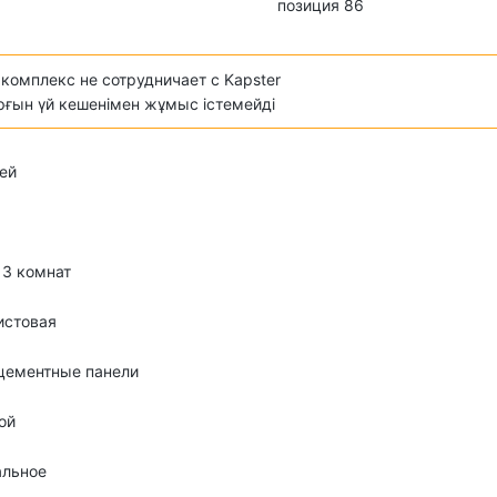
позиция 86
комплекс не сотрудничает с Kapster
ұрғын үй кешенімен жұмыс істемейді
ей
о 3 комнат
истовая
цементные панели
ой
альное