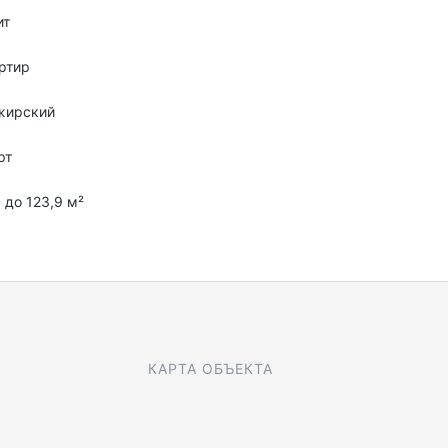
ит
ртир
жирский
рт
8 до 123,9 м²
КАРТА ОБЪЕКТА