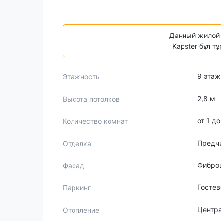
Данный жилой 
Kapster бұл т
9 этаж
Этажность
2,8 м
Высота потолков
от 1 д
Количество комнат
Предч
Отделка
Фибро
Фасад
Гостев
Паркинг
Центр
Отопление