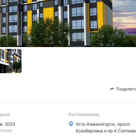
Поделит
сдачи
Расположение
 кв. 2023
Усть-Каменогорск, просп.
троен
Есенберлина и пр.К.Сатпаев