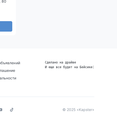
, 80
объявлений
Сделано на драйве
И еще все будет на Бейсике
|
глашение
альности
© 2025 «Kapster»