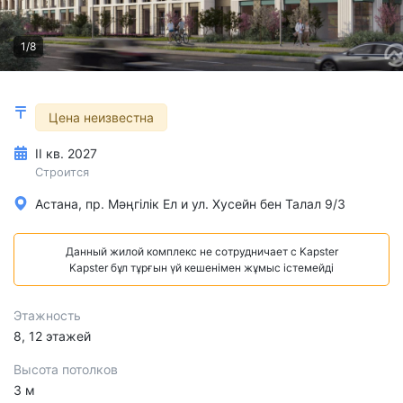
1/8
Цена неизвестна
II кв. 2027
Строится
Астана, пр. Мәңгілік Ел и ул. Хусейн бен Талал 9/3
Данный жилой комплекс не сотрудничает с Kapster
Kapster бұл тұрғын үй кешенімен жұмыс істемейді
Этажность
8, 12 этажей
Высота потолков
3 м