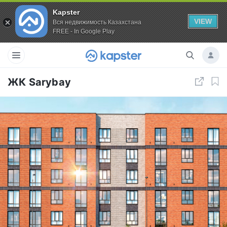
Kapster
VIEW
Вся недвижимость Казахстана
FREE - In Google Play
ЖК Sarybay