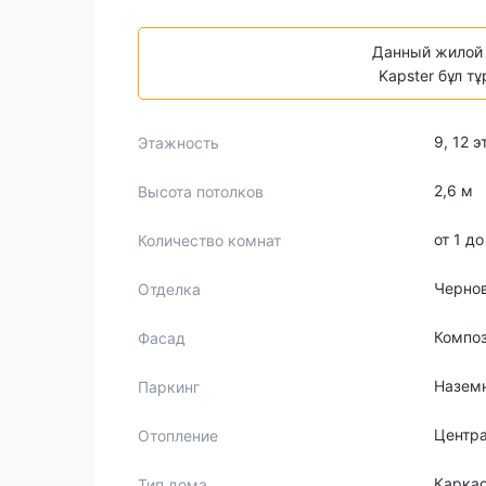
Данный жилой 
Kapster бұл т
9, 12 
Этажность
2,6 м
Высота потолков
от 1 д
Количество комнат
Чернов
Отделка
Компо
Фасад
Назем
Паркинг
Центр
Отопление
Карка
Тип дома