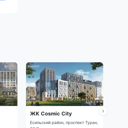
ЖК Cosmic City
ЖК 
Есильский район, проспект Туран,
ул. Бе