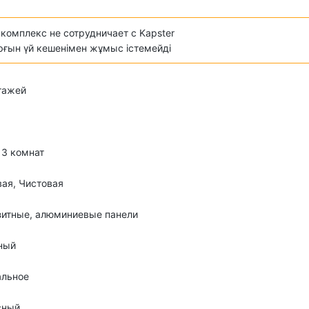
комплекс не сотрудничает с Kapster
ұрғын үй кешенімен жұмыс істемейді
этажей
о 3 комнат
ая, Чистовая
зитные, алюминиевые панели
ный
альное
сный