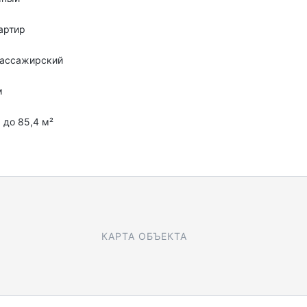
артир
пассажирский
м
5 до 85,4 м²
КАРТА ОБЪЕКТА