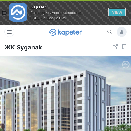
Kapster
VIEW
Вся недвижимость Казахстана
FREE - In Google Play
ЖК Syganak