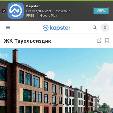
Kapster
VIEW
Вся недвижимость Казахстана
FREE - In Google Play
ЖК Тауельсиздик