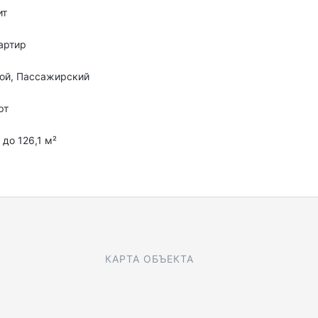
ит
артир
ой, Пассажирский
рт
 до 126,1 м²
КАРТА ОБЪЕКТА