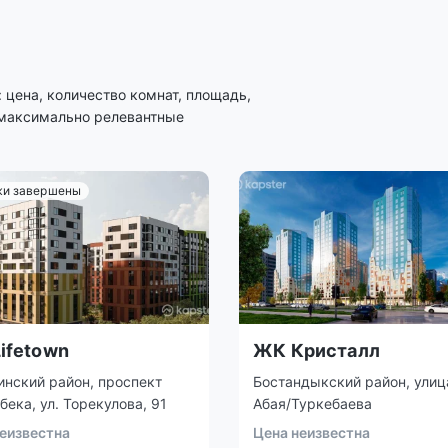
цена, количество комнат, площадь,
 максимально релевантные
и завершены
ifetown
ЖК Кристалл
нский район, проспект
Бостандыкский район, улиц
ека, ул. Торекулова, 91
Абая/Туркебаева
еизвестна
Цена неизвестна