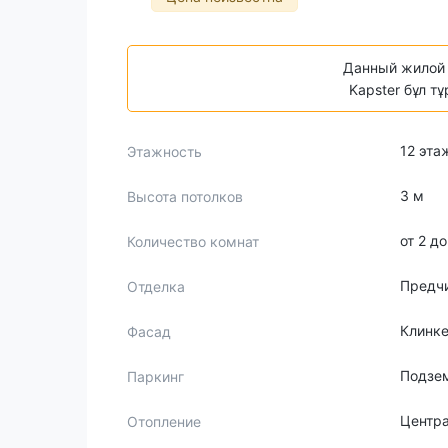
Данный жилой 
Kapster бұл т
12 эта
Этажность
3 м
Высота потолков
от 2 д
Количество комнат
Предч
Отделка
Клинке
Фасад
Подзем
Паркинг
Центр
Отопление