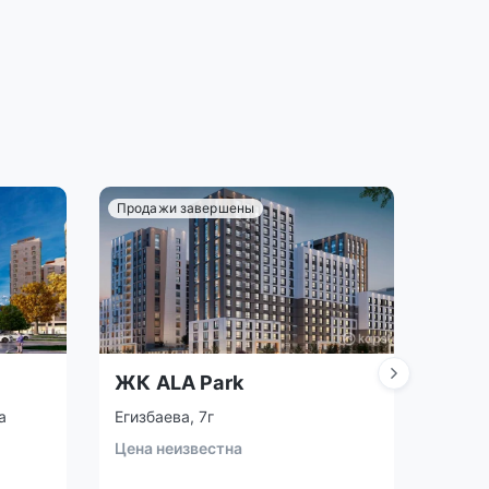
Продажи завершены
ЖК ALA Park
ЖК 
а
Егизбаева, 7г
Улица
Цена неизвестна
Цена 