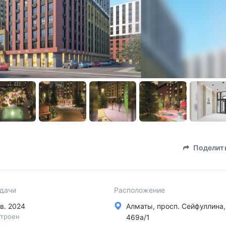
Поделит
сдачи
Расположение
 кв. 2024
Алматы, просп. Сейфуллина,
троен
469а/1