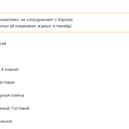
комплекс не сотрудничает с Kapster
ұрғын үй кешенімен жұмыс істемейді
жей
о 4 комнат
истовая
рная плитка
ный, Гостевой
альное