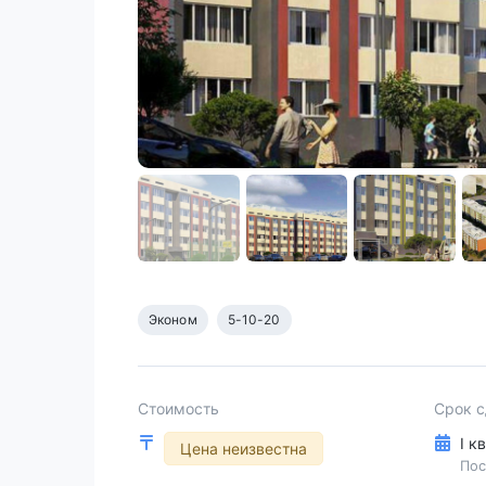
Эконом
5-10-20
Стоимость
Срок 
I к
Цена неизвестна
Пос