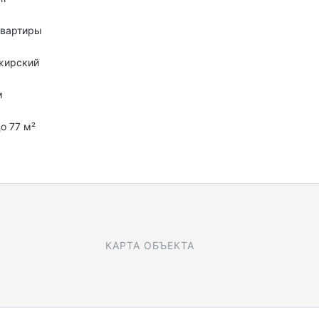
квартиры
жирский
м
до 77 м²
КАРТА ОБЪЕКТА