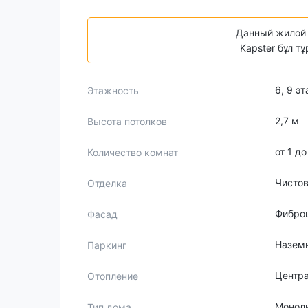
Данный жилой 
Kapster бұл т
6, 9 э
Этажность
2,7 м
Высота потолков
от 1 д
Количество комнат
Чисто
Отделка
Фибро
Фасад
Назем
Паркинг
Центр
Отопление
Монол
Тип дома