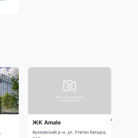
ЖК Amale
ЖК M
,
Ауэзовский р-н, ул. Утеген батыра,
Жетыс