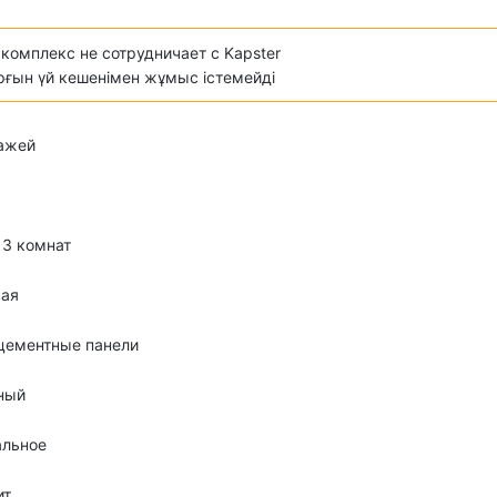
комплекс не сотрудничает с Kapster
ұрғын үй кешенімен жұмыс істемейді
тажей
о 3 комнат
вая
цементные панели
ный
альное
ит