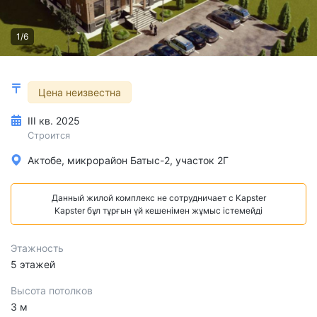
1/6
Цена неизвестна
III кв. 2025
Строится
Актобе, микрорайон Батыс-2, участок 2Г
Данный жилой комплекс не сотрудничает с Kapster
Kapster бұл тұрғын үй кешенімен жұмыс істемейді
Этажность
5 этажей
Высота потолков
3 м