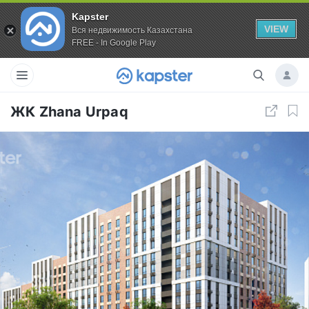
Kapster
VIEW
Вся недвижимость Казахстана
FREE - In Google Play
ЖК Zhana Urpaq