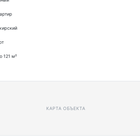
артир
жирский
рт
о 121 м²
КАРТА ОБЪЕКТА