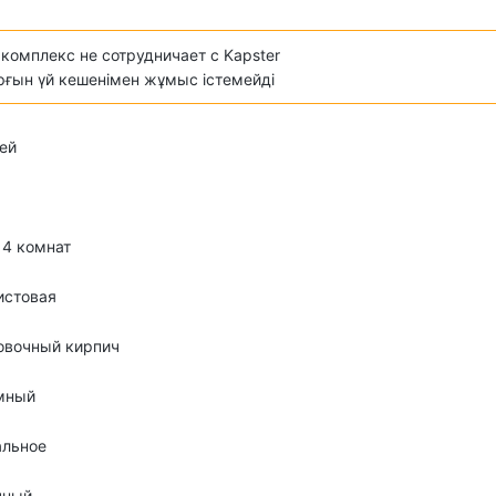
комплекс не сотрудничает с Kapster
ұрғын үй кешенімен жұмыс істемейді
ей
о 4 комнат
истовая
овочный кирпич
мный
альное
чный