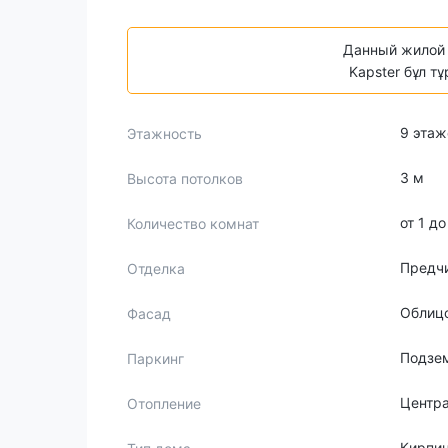
Данный жилой 
Kapster бұл т
9 этаж
Этажность
3 м
Высота потолков
от 1 д
Количество комнат
Предч
Отделка
Облиц
Фасад
Подзе
Паркинг
Центр
Отопление
Кирпи