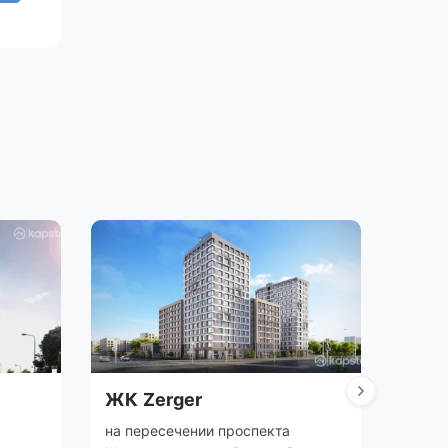
ЖК Zerger
ЖК 
на пересечении проспекта
Корга