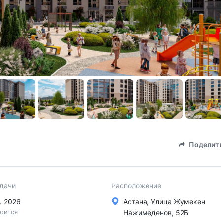
Поделит
сдачи
Расположение
в. 2026
Астана, Улица Жумекен
оится
Нажимеденов, 52Б