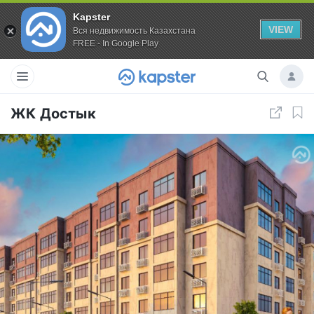
Kapster
VIEW
Вся недвижимость Казахстана
FREE - In Google Play
ЖК Достык