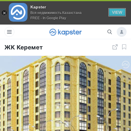
Kapster
VIEW
Вся недвижимость Казахстана
FREE - In Google Play
ЖК Керемет