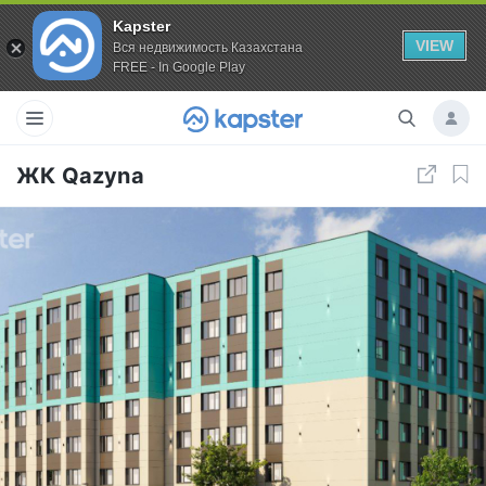
Kapster
VIEW
Вся недвижимость Казахстана
FREE - In Google Play
ЖК Qazyna