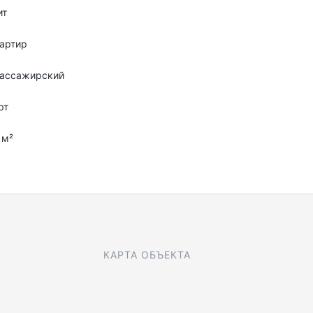
ит
артир
пассажирский
рт
 м²
КАРТА ОБЪЕКТА