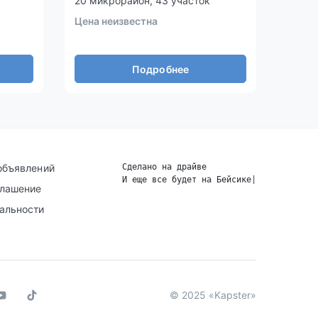
20 микрорайон, 43 участок
17-й 
Цена неизвестна
Цена 
Подробнее
объявлений
Сделано на драйве
И еще все будет на Бейсике
|
глашение
альности
© 2025 «Kapster»