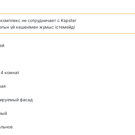
комплекс не сотрудничает с Kapster
ұрғын үй кешенімен жұмыс істемейді
ей
о 4 комнат
вая
лируемый фасад
ный
альное