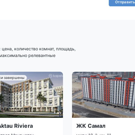
Отправить
цена, количество комнат, площадь,
 максимально релевантные
и завершены
ktau Riviera
ЖК Самал