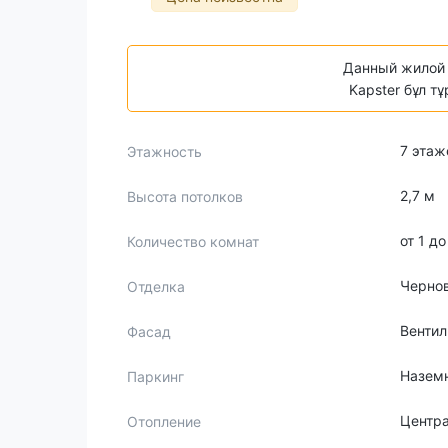
Данный жилой 
Kapster бұл т
7 этаж
Этажность
2,7 м
Высота потолков
от 1 д
Количество комнат
Черно
Отделка
Венти
Фасад
Назем
Паркинг
Центр
Отопление