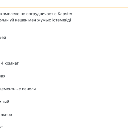
комплекс не сотрудничает с Kapster
ұрғын үй кешенімен жұмыс істемейді
жей
о 4 комнат
вая
цементные панели
мный
альное
ит