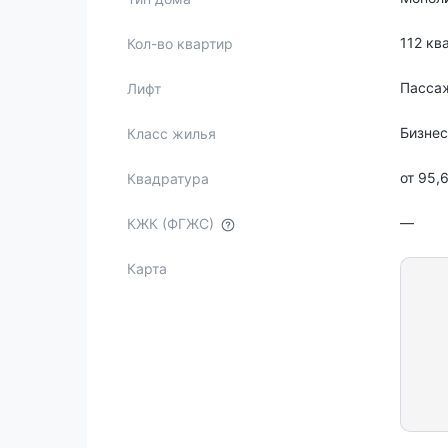
112 кв
Кол-во квартир
Пассаж
Лифт
Бизне
Класс жилья
от 95,
Квадратура
—
КЖК (ФГЖС)
Карта