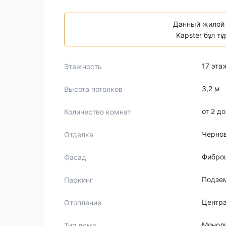
Данный жилой 
Kapster бұл т
17 эта
Этажность
3,2 м
Высота потолков
от 2 д
Количество комнат
Черно
Отделка
Фибро
Фасад
Подзе
Паркинг
Центр
Отопление
Монол
Тип дома