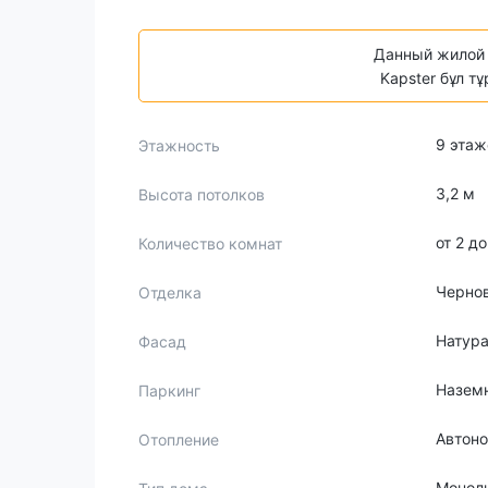
Данный жилой 
Kapster бұл т
9 этаж
Этажность
3,2 м
Высота потолков
от 2 д
Количество комнат
Черно
Отделка
Натура
Фасад
Назем
Паркинг
Автон
Отопление
Монол