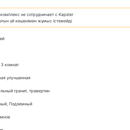
комплекс не сотрудничает с Kapster
ұрғын үй кешенімен жұмыс істемейді
ей
о 3 комнат
вая улучшенная
льный гранит, травертин
ный, Подземный
омное
ит