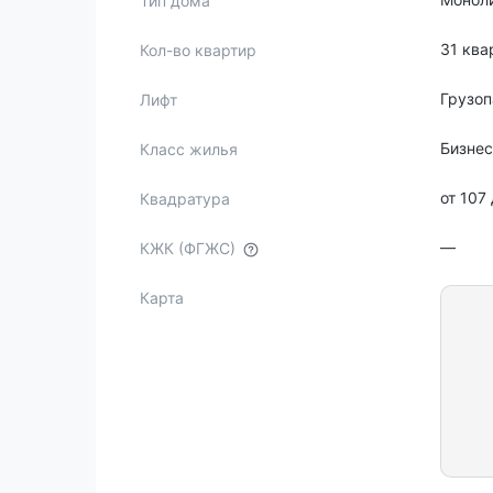
Тип дома
31 ква
Кол-во квартир
Грузо
Лифт
Бизне
Класс жилья
от 107
Квадратура
—
КЖК (ФГЖС)
Карта