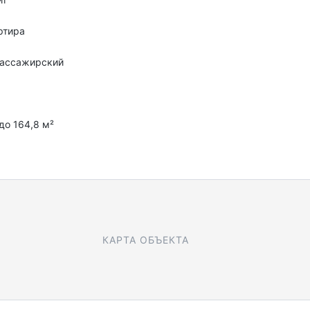
ртира
пассажирский
с
 до 164,8 м²
КАРТА ОБЪЕКТА