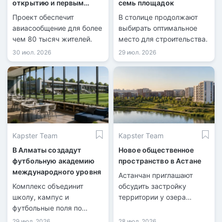
открытию и первым
семь площадок
рейсам
Проект обеспечит
В столице продолжают
авиасообщение для более
выбирать оптимальное
чем 80 тысяч жителей.
место для строительства.
30 июл. 2026
29 июл. 2026
Kapster Team
Kapster Team
В Алматы создадут
Новое общественное
футбольную академию
пространство в Астане
международного уровня
Астанчан приглашают
Комплекс объединит
обсудить застройку
школу, кампус и
территории у озера
футбольные поля по
Майбалык.
стандартам FIFA.
29 июл. 2026
28 июл. 2026