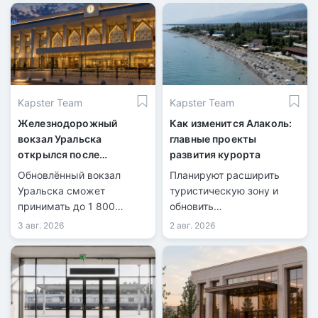
Kapster Team
Kapster Team
Железнодорожный
Как изменится Алаколь:
вокзал Уральска
главные проекты
открылся после
развития курорта
масштабной
Обновлённый вокзал
Планируют расширить
реконструкции
Уральска сможет
туристическую зону и
принимать до 1 800
обновить
пассажиров в сутки.
инфраструктуру.
3 авг. 2026
2 авг. 2026