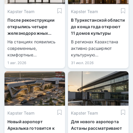
Kapster Team
Kapster Team
После реконструкции
В Туркестанской области
открылись четыре
до конца года откроют
железнодорожных
11 домов культуры
вокзала
На станциях появились
В регионах Казахстана
современные,
активно расширяют
комфортные
культурную
пространства для
инфраструктуру.
1 авг. 2026
31 июл. 2026
пассажиров.
Kapster Team
Kapster Team
Новый аэропорт
Для нового аэропорта
Аркалыка готовится к
Астаны рассматривают