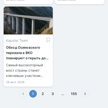
Kapster Team
Обход Осиновского
перевала в ВКО
планируют открыть до
конца 2026 года
Самый высокогорный
мост страны станет
ключевым участком
новой трассы.
28 июл. 2026
(текущая)
1
2
3
...
155