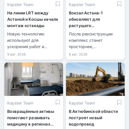
Kapster Team
Kapster Team
На линии LRT между
Вокзал Астана-1
Астаной и Косшы начали
обновляют для
монтаж эстакады
растущего
пассажиропотока
Новую технологию
После реконструкции
используют для
комплекс станет
ускорения работ и
просторнее,
сокращения перекрытий
технологичнее и
9 авг. 2026
8 авг. 2026
дорог.
доступнее.
Kapster Team
Kapster Team
Возвращённые активы
В Актюбинской области
помогают развивать
построят новый
медицину в регионах
водопровод