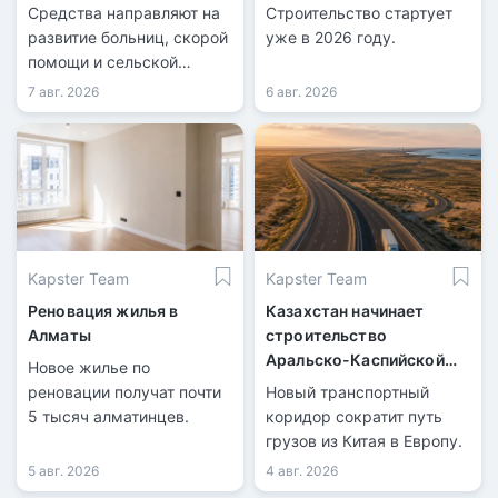
Казахстана
Средства направляют на
Строительство стартует
развитие больниц, скорой
уже в 2026 году.
помощи и сельской
медицины.
7 авг. 2026
6 авг. 2026
Kapster Team
Kapster Team
Реновация жилья в
Казахстан начинает
Алматы
строительство
Аральско-Каспийской
Новое жилье по
магистрали
реновации получат почти
Новый транспортный
5 тысяч алматинцев.
коридор сократит путь
грузов из Китая в Европу.
5 авг. 2026
4 авг. 2026