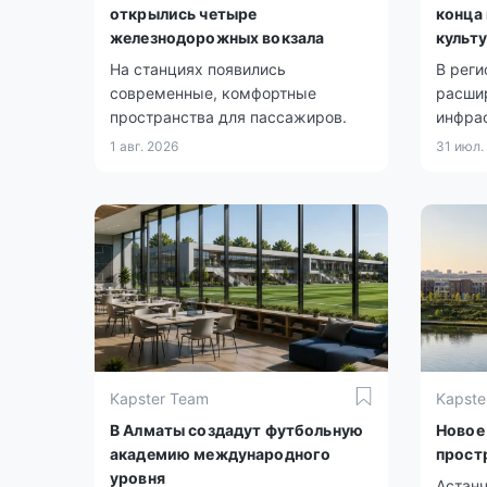
открылись четыре
конца
железнодорожных вокзала
культ
На станциях появились
В реги
современные, комфортные
расши
пространства для пассажиров.
инфра
1 авг. 2026
31 июл.
Kapster Team
Kapste
В Алматы создадут футбольную
Новое
академию международного
прост
уровня
Астанч