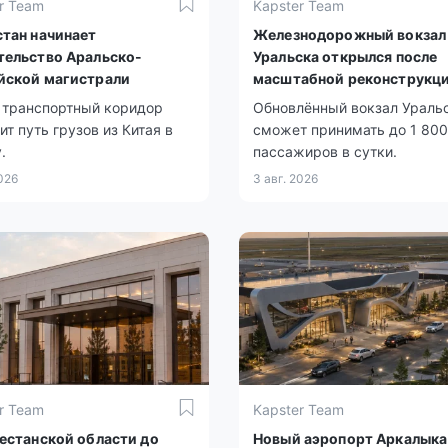
r Team
Kapster Team
стан начинает
Железнодорожный вокзал
тельство Аральско-
Уральска открылся после
йской магистрали
масштабной реконструкц
 транспортный коридор
Обновлённый вокзал Ураль
ит путь грузов из Китая в
сможет принимать до 1 800
.
пассажиров в сутки.
2026
3 авг. 2026
r Team
Kapster Team
кестанской области до
Новый аэропорт Аркалыка