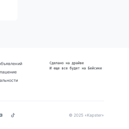
объявлений
Сделано на драйве
И еще все будет на Бейсике
|
глашение
альности
© 2025 «Kapster»