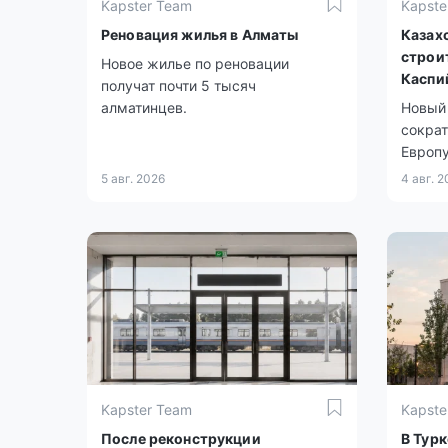
Kapster Team
Kapste
Реновация жилья в Алматы
Казах
строи
Новое жилье по реновации
Каспи
получат почти 5 тысяч
алматинцев.
Новый
сократ
Европу
5 авг. 2026
4 авг. 
Kapster Team
Kapste
После реконструкции
В Тур