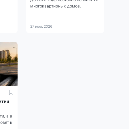
многоквартирных домов.
27 июл. 2026
итии
и, а в
овят к