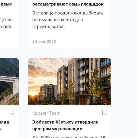
первым
рассматривают семь площадок
В столице продолжают выбирать
бщение
оптимальное место для
телей.
строительства.
29 июл. 2026
Kapster Team
ла в
В области Жетысу утвердили
о
программу реновации
До 2029 года поэтапно обновят 78