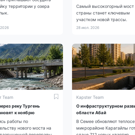
йку территории у озера
Самый высокогорный мост
лык.
страны станет ключевым
участком новой трассы.
 2026
28 июл. 2026
r Team
Kapster Team
ерез реку Тургень
О инфраструктурном разв
ановят к ноябрю
области Абай
сь работы по
В Семее обновляют теплосет
ельству нового моста на
микрорайоне Карагайлы гот
 разрушенной переправы.
сдаче 712 новых квартир.