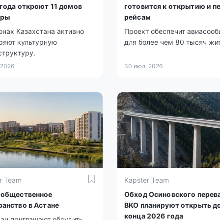
 года откроют 11 домов
готовится к открытию и 
уры
рейсам
онах Казахстана активно
Проект обеспечит авиасоо
ряют культурную
для более чем 80 тысяч жи
структуру.
 2026
30 июл. 2026
r Team
Kapster Team
 общественное
Обход Осиновского перева
ранство в Астане
ВКО планируют открыть д
конца 2026 года
ан приглашают обсудить