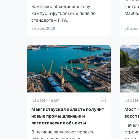
Комплекс объединит школу,
застро
кампус и футбольные поля по
Майба
стандартам FIFA.
29 июл. 2026
28 июл.
Kapster Team
Kapste
Мангистауская область получит
Мост ч
новые промышленные и
восст
логистические объекты
Начали
В регионе запускают проекты
строит
сферы производства и
месте