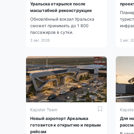
Уральска открылся после
проек
масштабной реконструкции
Плани
Обновлённый вокзал Уральска
турист
сможет принимать до 1 800
инфра
пассажиров в сутки.
3 авг. 2026
2 авг. 2
Kapster Team
Kapste
Новый аэропорт Аркалыка
Для н
готовится к открытию и первым
рассм
рейсам
В сто