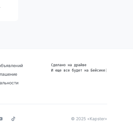
.
объявлений
Сделано на драйве
И еще все будет на Бейсике
|
глашение
альности
© 2025 «Kapster»