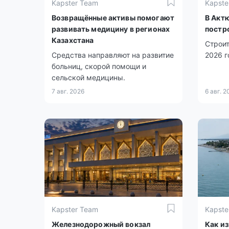
Kapster Team
Kapste
Возвращённые активы помогают
В Акт
развивать медицину в регионах
постр
Казахстана
Строит
Средства направляют на развитие
2026 г
больниц, скорой помощи и
сельской медицины.
7 авг. 2026
6 авг. 2
Kapster Team
Kapste
Железнодорожный вокзал
Как и