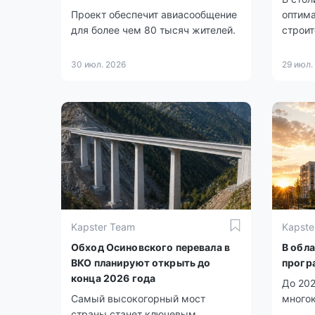
Проект обеспечит авиасообщение
оптима
для более чем 80 тысяч жителей.
строит
30 июл. 2026
29 июл.
Kapster Team
Kapste
Обход Осиновского перевала в
В обл
ВКО планируют открыть до
прогр
конца 2026 года
До 202
Самый высокогорный мост
много
страны станет ключевым