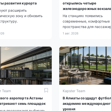
ты развития курорта
открылись четыре
железнодорожных вокзал
руют расширить
ическую зону и обновить
На станциях появились
структуру.
современные, комфортные
пространства для пассажир
026
1 авг. 2026
r Team
Kapster Team
ового аэропорта Астаны
В Алматы создадут футбо
атривают семь площадок
академию международног
уровня
лице продолжают выбирать