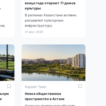
конца года откроют 11 домов
а
культуры
В регионах Казахстана активно
расширяют культурную
ов.
инфраструктуру.
31 июл. 2026
Kapster Team
льную
Новое общественное
о
пространство в Астане
Астанчан приглашают обсудить