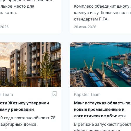
льное место для
Комплекс объединит школу,
ельства.
кампус и футбольные поля 
стандартам FIFA.
 2026
29 июл. 2026
r Team
Kapster Team
асти Жетысу утвердили
Мангистауская область по
амму реновации
новые промышленные и
логистические объекты
9 года поэтапно обновят 78
квартирных домов.
В регионе запускают проек
сферы производства и