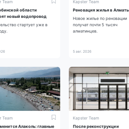
r Team
Kapster Team
юбинской области
Реновация жилья в Алмат
оят новый водопровод
Новое жилье по реновации
ельство стартует уже в
получат почти 5 тысяч
оду.
алматинцев.
026
5 авг. 2026
r Team
Kapster Team
зменится Алаколь: главные
После реконструкции