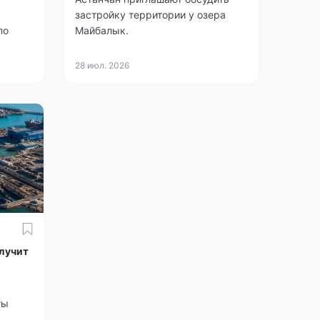
застройку территории у озера
по
Майбалык.
28 июл. 2026
лучит
ты