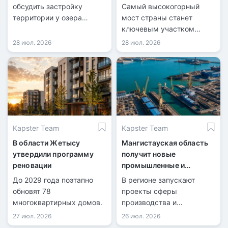
конца 2026 года
обсудить застройку
Самый высокогорный
территории у озера
мост страны станет
Майбалык.
ключевым участком
новой трассы.
28 июл. 2026
28 июл. 2026
Kapster Team
Kapster Team
В области Жетысу
Мангистауская область
утвердили программу
получит новые
реновации
промышленные и
логистические объекты
До 2029 года поэтапно
В регионе запускают
обновят 78
проекты сферы
многоквартирных домов.
производства и
международных
27 июл. 2026
26 июл. 2026
перевозок.