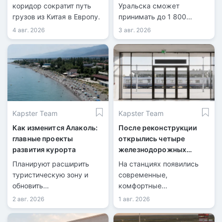
реконструкции
коридор сократит путь
Уральска сможет
грузов из Китая в Европу.
принимать до 1 800
пассажиров в сутки.
4 авг. 2026
3 авг. 2026
Kapster Team
Kapster Team
Как изменится Алаколь:
После реконструкции
главные проекты
открылись четыре
развития курорта
железнодорожных
вокзала
Планируют расширить
На станциях появились
туристическую зону и
современные,
обновить
комфортные
инфраструктуру.
пространства для
2 авг. 2026
1 авг. 2026
пассажиров.