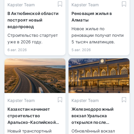
Kapster Team
Kapster Team
В Актюбинской области
Реновация жилья в
построят новый
Алматы
водопровод
Новое жилье по
Строительство стартует
реновации получат почти
уже в 2026 году.
5 тысяч алматинцев.
6 авг. 2026
5 авг. 2026
Kapster Team
Kapster Team
Казахстан начинает
Железнодорожный
строительство
вокзал Уральска
Аральско-Каспийской
открылся после
магистрали
масштабной
Новый транспортный
Обновлённый вокзал