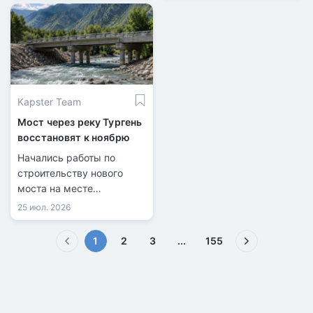
Kapster Team
Мост через реку Тургень
восстановят к ноябрю
Начались работы по
строительству нового
моста на месте
разрушенной переправы.
25 июл. 2026
(текущая)
1
2
3
...
155