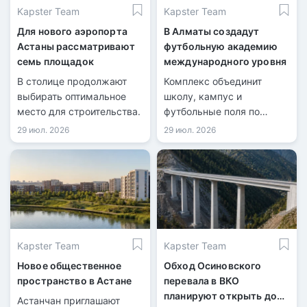
Kapster Team
Kapster Team
Для нового аэропорта
В Алматы создадут
Астаны рассматривают
футбольную академию
семь площадок
международного уровня
В столице продолжают
Комплекс объединит
выбирать оптимальное
школу, кампус и
место для строительства.
футбольные поля по
стандартам FIFA.
29 июл. 2026
29 июл. 2026
Kapster Team
Kapster Team
Новое общественное
Обход Осиновского
пространство в Астане
перевала в ВКО
планируют открыть до
Астанчан приглашают