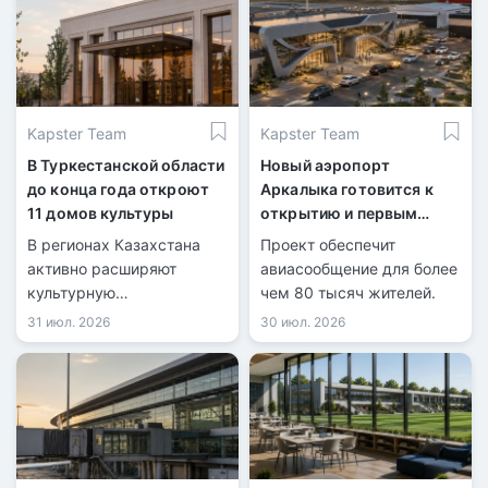
Kapster Team
Kapster Team
В Туркестанской области
Новый аэропорт
до конца года откроют
Аркалыка готовится к
11 домов культуры
открытию и первым
рейсам
В регионах Казахстана
Проект обеспечит
активно расширяют
авиасообщение для более
культурную
чем 80 тысяч жителей.
инфраструктуру.
31 июл. 2026
30 июл. 2026