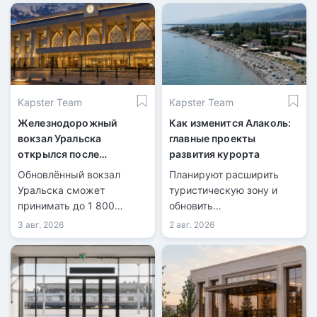
Kapster Team
Kapster Team
Железнодорожный
Как изменится Алаколь:
вокзал Уральска
главные проекты
открылся после
развития курорта
масштабной
Обновлённый вокзал
Планируют расширить
реконструкции
Уральска сможет
туристическую зону и
принимать до 1 800
обновить
пассажиров в сутки.
инфраструктуру.
3 авг. 2026
2 авг. 2026