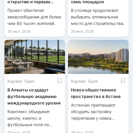
открытию и первым
семь площадок
рейсам
Проект обеспечит
В столице продолжают
авиасообщение для более
выбирать оптимальное
чем 80 тысяч жителей.
место для строительства.
30 июл. 2026
29 июл. 2026
Kapster Team
Kapster Team
В Алматы создадут
Новое общественное
футбольную академию
пространство в Астане
международного уровня
Астанчан приглашают
Комплекс объединит
обсудить застройку
школу, кампус и
территории у озера
футбольные поля по
Майбалык.
стандартам FIFA.
29 июл. 2026
28 июл. 2026