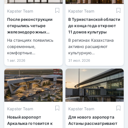
Kapster Team
Kapster Team
После реконструкции
В Туркестанской области
открылись четыре
до конца года откроют
железнодорожных
11 домов культуры
вокзала
На станциях появились
В регионах Казахстана
современные,
активно расширяют
комфортные
культурную
пространства для
инфраструктуру.
1 авг. 2026
31 июл. 2026
пассажиров.
Kapster Team
Kapster Team
Новый аэропорт
Для нового аэропорта
Аркалыка готовится к
Астаны рассматривают