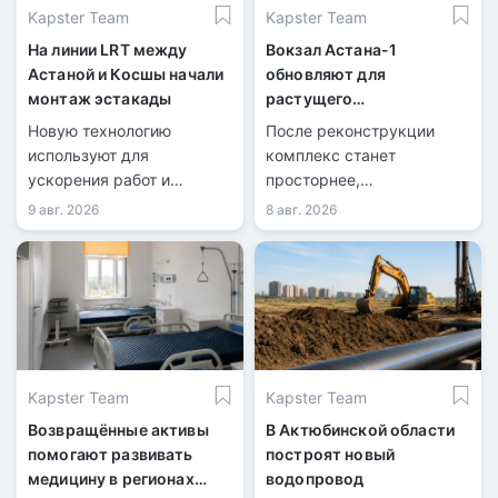
Kapster Team
Kapster Team
На линии LRT между
Вокзал Астана-1
Астаной и Косшы начали
обновляют для
монтаж эстакады
растущего
пассажиропотока
Новую технологию
После реконструкции
используют для
комплекс станет
ускорения работ и
просторнее,
сокращения перекрытий
технологичнее и
9 авг. 2026
8 авг. 2026
дорог.
доступнее.
Kapster Team
Kapster Team
Возвращённые активы
В Актюбинской области
помогают развивать
построят новый
медицину в регионах
водопровод