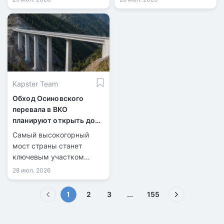
Kapster Team
Обход Осиновского
перевала в ВКО
планируют открыть до
конца 2026 года
Самый высокогорный
мост страны станет
ключевым участком
новой трассы.
28 июл. 2026
(текущая)
1
2
3
...
155