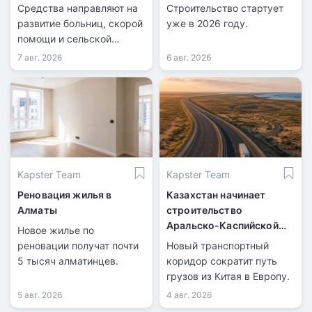
Казахстана
Средства направляют на
Строительство стартует
развитие больниц, скорой
уже в 2026 году.
помощи и сельской
медицины.
7 авг. 2026
6 авг. 2026
Kapster Team
Kapster Team
Реновация жилья в
Казахстан начинает
Алматы
строительство
Аральско-Каспийской
Новое жилье по
магистрали
реновации получат почти
Новый транспортный
5 тысяч алматинцев.
коридор сократит путь
грузов из Китая в Европу.
5 авг. 2026
4 авг. 2026