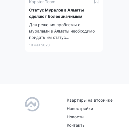
Kapster Team
Статус Муралов в Алматы
сделают более значимым
Для решения проблемы с
муралами в Алматы необходимо
придать им статус
художественной ценности и
18 мая 2023
внести в дизайн-код города, над
которым работают несколько лет.
Квартиры на вторичке
Новостройки
Новости
Контакты