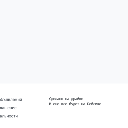
объявлений
Сделано на драйве
И еще все будет на Бейсике
|
глашение
альности