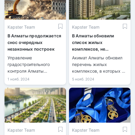
Kapster Team
Kapster Team
В Алматы продолжается
В Алматы обновили
снос очередных
список жилых
незаконных построек
комплексов, не
рекомендованных для
Управление
Акимат Алматы обновил
покупки недвижимости
градостроительного
перечень жилых
контроля Алматы
комплексов, в которых не
продолжает снос
рекомендуется
1 нояб. 2024
5 нояб. 2024
незаконных построек,
приобретать . На данный
возведённых с
момент в списке числятся
нарушениями. Очередная
36 объектов.
проверка выявила
нарушения в
строительстве объектов.
Kapster Team
Kapster Team