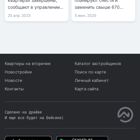
квартирах завершены,
планируют снести и
сообщают в управлении
заменить свыше 670
спорта города.
ветхих домов.
25 апр. 2025
5 июн. 2025
Квартиры на вторичке
Каталог застройщиков
Новостройки
Поиск по карте
Новости
Личный кабинет
Контакты
Карта сайта
Сделано на драйве
И еще все будет на Бейсике
|