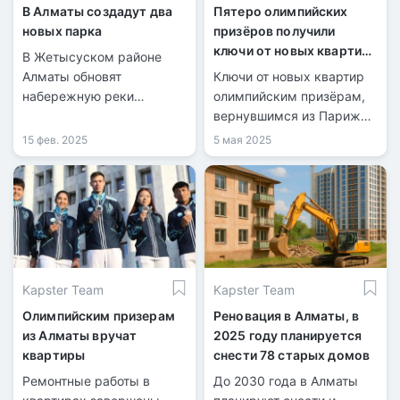
В Алматы создадут два
Пятеро олимпийских
новых парка
призёров получили
ключи от новых квартир
В Жетысуском районе
в Алматы
Алматы обновят
Ключи от новых квартир
набережную реки
олимпийским призёрам,
Есентай.
вернувшимся из Парижа,
вручил заместитель
15 фев. 2025
5 мая 2025
акима Алматы Бейбут
Шаханов.
Kapster Team
Kapster Team
Олимпийским призерам
Реновация в Алматы, в
из Алматы вручат
2025 году планируется
квартиры
снести 78 старых домов
Ремонтные работы в
До 2030 года в Алматы