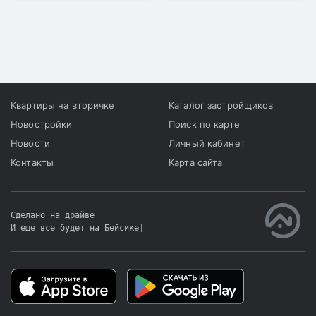
Они сочли строительство
ЖК нелегальным, после
чего обратились в
антикоррупционную
службу и в управление
экологии и окружающей
среды.
Квартиры на вторичке
Каталог застройщиков
Новостройки
Поиск по карте
Новости
Личный кабинет
Контакты
Карта сайта
Сделано на драйве
И еще все будет на Бейсике
|