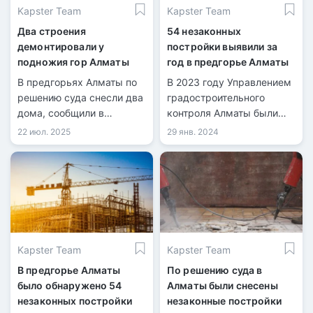
Kapster Team
Kapster Team
Два строения
54 незаконных
демонтировали у
постройки выявили за
подножия гор Алматы
год в предгорье Алматы
В предгорьях Алматы по
В 2023 году Управлением
решению суда снесли два
градостроительного
дома, сообщили в
контроля Алматы были
управлении
обнаружены 54 случая
22 июл. 2025
29 янв. 2024
градостроительного
незаконного
контроля.
строительства в горной
местности города. На 44
объекта уже поданы иски
в судебные органы.
Kapster Team
Kapster Team
В предгорье Алматы
По решению суда в
было обнаружено 54
Алматы были снесены
незаконных постройки
незаконные постройки