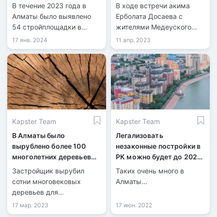
В течение 2023 года в
В ходе встречи акима
Алматы было выявлено
Ерболата Досаева с
54 стройплощадки в
жителями Медеуского
горной местности, где
района был поднят вопрос
17 янв. 2024
11 апр. 2023
незаконно велось
о законности расширения
строительство.
кафе «Lova Kitchen» по
адресу улица Толе би,
24Б.
Kapster Team
Kapster Team
В Алматы было
Легализовать
вырублено более 100
незаконные постройки в
многолетних деревьев
РК можно будет до 2027
ради постройки ЖК
года
Застройщик вырубил
Таких очень много в
сотни многовековых
Алматы...
деревьев для
строительства и местные
17 мар. 2023
17 июн. 2022
жители забили тревогу.