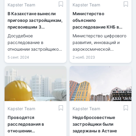
Kapster Team
Kapster Team
В Казахстане вынесли
Министерство
приговор застройщикам,
объяснило
присвоившим 3
расследование КНБ в
миллиарда тенге
госкадастре
Досудебное
Министерство цифрового
недвижимости
расследование в
развития, инноваций и
отношении застройщиков
аэрокосмической
начато в Актюбинской
промышленности дало
5 сент. 2024
2 нояб. 2023
области.
комментарий по поводу
уголовного дела, начатого
КНБ в связи с
незаконными
изменениями данных в
государственном
кадастре недвижимости.
Kapster Team
Kapster Team
Проводятся
Недобросовестные
расследования в
застройщики были
отношении
задержаны в Астане