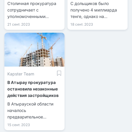
руководителей 10
Столичная прокуратура
С дольщиков было
стройкомпаний в Астане
сотрудничает с
получено 4 миллиарда
уполномоченными
тенге, однако на
органами в рамках
строительство было
21 сент. 2023
18 сент. 2023
постоянной работы по
потрачено всего 900
вопросам долевого
миллионов тенге, как
строительства.
официально сообщили в
столичной прокуратуре.
Kapster Team
В Атырау прокуратура
остановила незаконные
действия застройщиков
В Атырауской области
началось
предварительное
расследование в
15 сент. 2023
отношении основателей