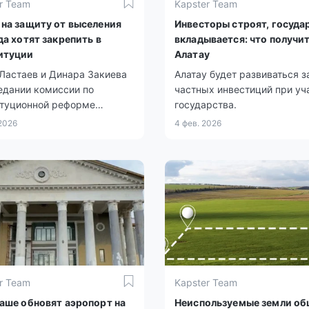
r Team
Kapster Team
 на защиту от выселения
Инвесторы строят, госуда
да хотят закрепить в
вкладывается: что получи
итуции
Алатау
Ластаев и Динара Закиева
Алатау будет развиваться з
едании комиссии по
частных инвестиций при уч
итуционной реформе
государства.
ли вопрос ужесточения
 2026
4 фев. 2026
 выселения.
r Team
Kapster Team
хаше обновят аэропорт на
Неиспользуемые земли о