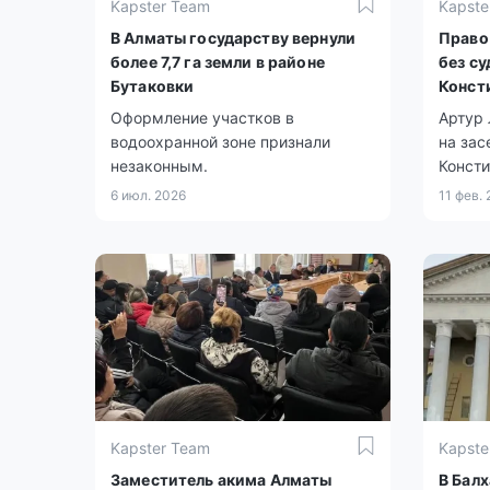
Kapster Team
Kapste
В Алматы государству вернули
Право
более 7,7 га земли в районе
без су
Бутаковки
Конст
Оформление участков в
Артур 
водоохранной зоне признали
на зас
незаконным.
Конст
подня
6 июл. 2026
11 фев.
правил
Kapster Team
Kapste
Заместитель акима Алматы
В Бал