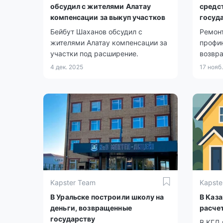
обсудил с жителями Алатау
средс
компенсации за выкуп участков
госуд
Бейбут Шаханов обсудил с
Ремонт
жителями Алатау компенсации за
профин
участки под расширение.
возвр
средст
4 дек. 2025
17 нояб
Kapster Team
Kapste
В Уральске построили школу на
В Каз
деньги, возвращенные
расче
государству
В КГД 