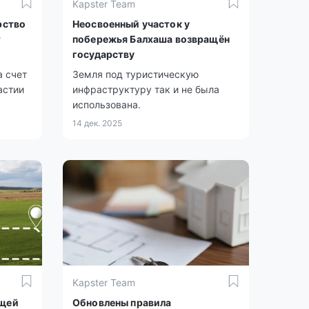
Kapster Team
рство
Неосвоенный участок у
т
побережья Балхаша возвращён
государству
а счет
Земля под туристическую
астии
инфраструктуру так и не была
использована.
14 дек. 2025
Kapster Team
бщей
Обновлены правила