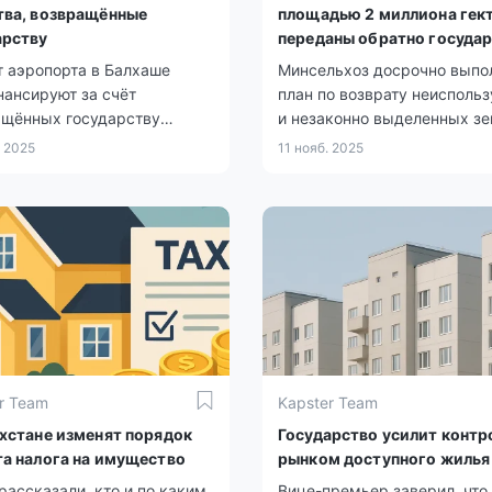
тва, возвращённые
площадью 2 миллиона гек
арству
переданы обратно госуда
 аэропорта в Балхаше
Минсельхоз досрочно выпо
ансируют за счёт
план по возврату неисполь
ащённых государству
и незаконно выделенных зе
в.
. 2025
11 нояб. 2025
r Team
Kapster Team
ахстане изменят порядок
Государство усилит контр
та налога на имущество
рынком доступного жилья
рассказали, кто и по каким
Вице-премьер заверил, что