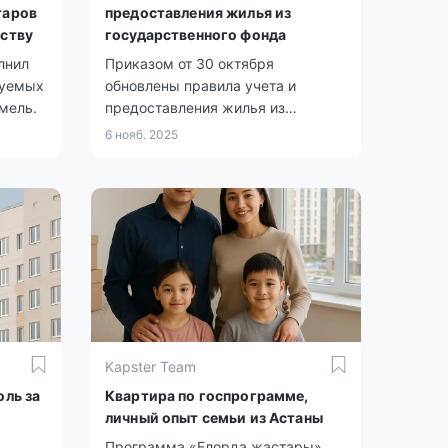
таров
предоставления жилья из
рству
государственного фонда
лнил
Приказом от 30 октября
зуемых
обновлены правила учета и
мель.
предоставления жилья из
госфонда.
6 нояб. 2025
Kapster Team
оль за
Квартира по госпрограмме,
личный опыт семьи из Астаны
Программа «Елорда жастары»