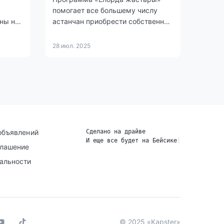
помогает все большему числу
ны на
астанчан приобрести собственное
жилье.
28 июл. 2025
лья для
ны в
 через
объявлений
Сделано на драйве
И еще все будет на Бейсике
|
глашение
альности
© 2025 «Kapster»