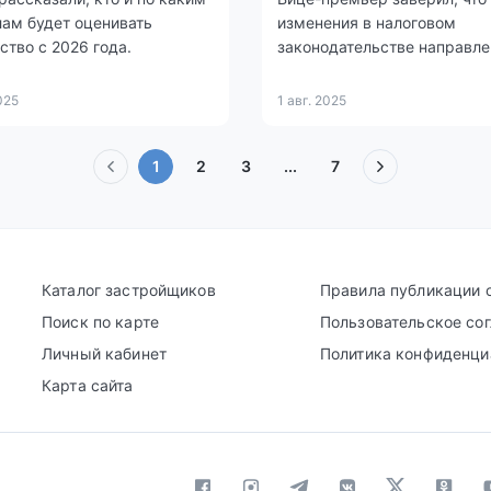
ам будет оценивать
изменения в налоговом
тво с 2026 года.
законодательстве направле
наведение порядка в
строительной отрасли и не
025
1 авг. 2025
отразятся на стоимости жи
населения. Государство
(текущая)
1
2
3
...
7
продолжит регулировать це
сегменте доступного жилья
рыночные механизмы.
Каталог застройщиков
Правила публикации 
Поиск по карте
Пользовательское со
Личный кабинет
Политика конфиденци
Карта сайта