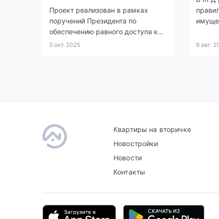
Проект реализован в рамках
правил
поручений Президента по
имущес
обеспечению равного доступа к
качественному образованию.
5 окт. 2025
6 авг. 2
Квартиры на вторичке
Новостройки
Новости
Контакты