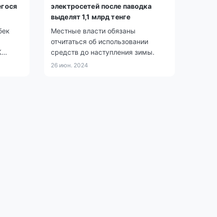
егося
электросетей после паводка
выделят 1,1 млрд тенге
бек
Местные власти обязаны
отчитаться об использовании
К
средств до наступления зимы.
es».
26 июн. 2024
о
ожара.