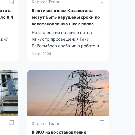
Kapster Team
рта в
В пяти регионах Казахстана
ло 8,4
могут быть нарушены сроки по
восстановлению школ после
паводков
т
На заседании правительства
ский
министр просвещения Гани
Бейсембаев сообщил о работе по
восстановлению школ и детских
6 авг. 2024
садов после паводков.
Kapster Team
В ЗКО на восстановление