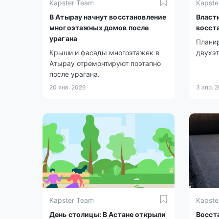
Kapster Team
Kapste
В Атырау начнут восстановление
Власти
многоэтажных домов после
восст
урагана
Планир
Крыши и фасады многоэтажек в
двухэт
Атырау отремонтируют поэтапно
после урагана.
20 янв. 2026
3 апр. 
Kapster Team
Kapste
День столицы: В Астане открыли
Восст