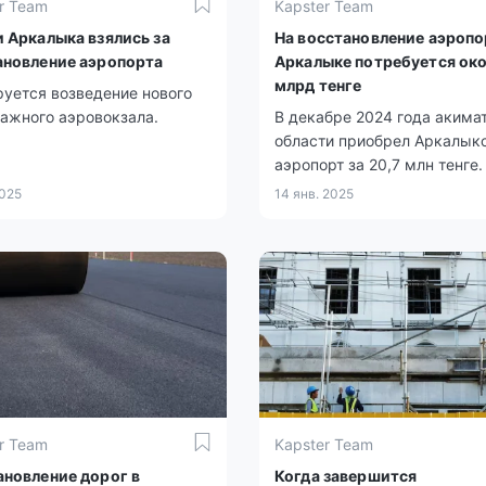
r Team
Kapster Team
 Аркалыка взялись за
На восстановление аэропо
ановление аэропорта
Аркалыке потребуется око
млрд тенге
уется возведение нового
ажного аэровокзала.
В декабре 2024 года акима
области приобрел Аркалык
аэропорт за 20,7 млн тенге.
2025
14 янв. 2025
r Team
Kapster Team
ановление дорог в
Когда завершится