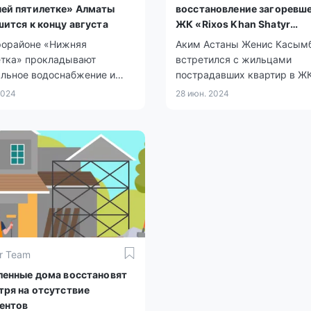
ей пятилетке» Алматы
восстановление загоревш
ится к концу августа
ЖК «Rixos Khan Shatyr
Residences» в Астане
рорайоне «Нижняя
Аким Астаны Женис Касым
етка» прокладывают
встретился с жильцами
альное водоснабжение и
пострадавших квартир в Ж
изацию. Власти Алматы
«Rixos Khan Shatyr Residenc
2024
28 июн. 2024
т восстановить дороги к
Акимат создал комиссию п
августа.
ликвидации последствий п
r Team
ленные дома восстановят
тря на отсутствие
ентов