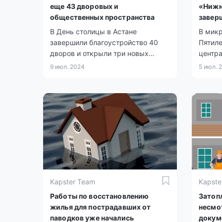
еще 43 дворовых и
«Нижн
общественных пространства
заверш
В День столицы в Астане
В мик
завершили благоустройство 40
Пятил
дворов и открыли три новых
центр
общественных пространства,
канал
9 июл. 2024
5 июл. 
сообщает официальный сайт
обещаю
столичного акимата.
концу 
Kapster Team
Kapste
Работы по восстановлению
Затоп
жилья для пострадавших от
несмо
паводков уже начались
докум