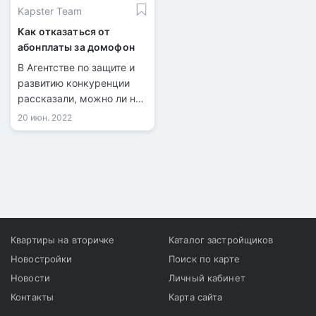
Kapster Team
Как отказаться от
абонплаты за домофон
В Агентстве по защите и
развитию конкуренции
рассказали, можно ли не
платить ежемесячную
20 июн. 2022
абонентскую плату за
домофон в Казахстане.
Квартиры на вторичке
Каталог застройщиков
Новостройки
Поиск по карте
Новости
Личный кабинет
Контакты
Карта сайта