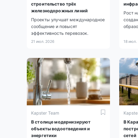
строительство трёх
инфра
железнодорожных линий
Рост 
Проекты улучшат международное
созда
сообщение и повысят
образо
эффективность перевозок.
21 июл. 2026
18 июл.
Kapster Team
Kapste
В столице модернизируют
В Кар
объекты водоотведения и
постр
энергетики
сетей