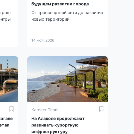
будущем развитии города
троят
От транспортной сети до развития
ентры
новых территорий.
14 июл. 2026
Kapster Team
шагане
На Алаколе продолжают
этап
развивать курортную
инфраструктуру