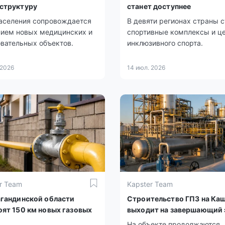
структуру
станет доступнее
населения сопровождается
В девяти регионах страны с
нием новых медицинских и
спортивные комплексы и ц
вательных объектов.
инклюзивного спорта.
 2026
14 июл. 2026
r Team
Kapster Team
агандинской области
Строительство ГПЗ на Ка
оят 150 км новых газовых
выходит на завершающий 
На объекте продолжаются