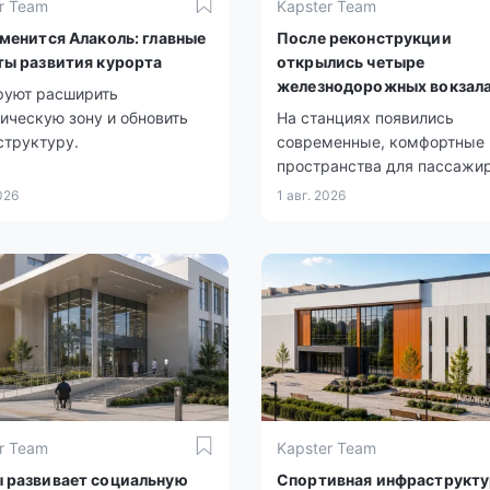
r Team
Kapster Team
зменится Алаколь: главные
После реконструкции
ты развития курорта
открылись четыре
железнодорожных вокзал
руют расширить
ическую зону и обновить
На станциях появились
структуру.
современные, комфортные
пространства для пассажир
026
1 авг. 2026
r Team
Kapster Team
 развивает социальную
Спортивная инфраструкту