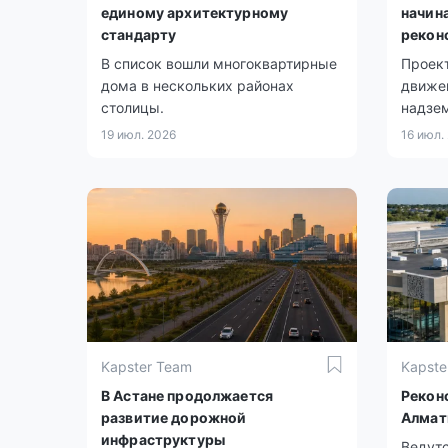
единому архитектурному
начин
стандарту
рекон
В список вошли многоквартирные
Проект
дома в нескольких районах
движен
столицы.
надзе
19 июл. 2026
16 июл.
Kapster Team
Kapste
В Астане продолжается
Рекон
развитие дорожной
Алмат
инфраструктуры
Ведутс