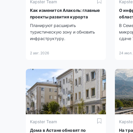
Kapster Team
Kapste
Как изменится Алаколь: главные
О инф
проекты развития курорта
облас
Планируют расширить
В Семе
туристическую зону и обновить
микрор
инфраструктуру.
сдаче 
2 авг. 2026
24 июл.
Kapster Team
Kapste
Дома в Астане обновят по
На тр