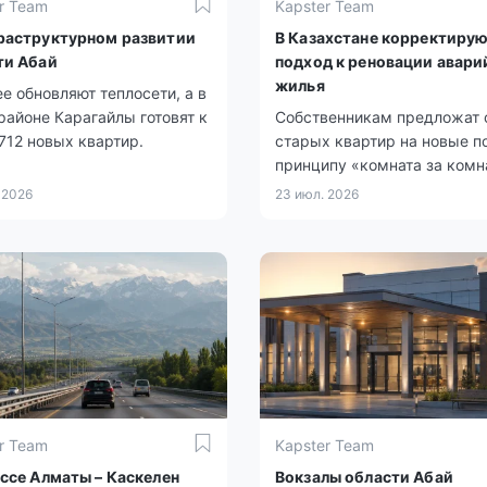
r Team
Kapster Team
раструктурном развитии
В Казахстане корректиру
ти Абай
подход к реновации авари
жилья
е обновляют теплосети, а в
айоне Карагайлы готовят к
Собственникам предложат 
712 новых квартир.
старых квартир на новые п
принципу «комната за комн
 2026
23 июл. 2026
r Team
Kapster Team
ассе Алматы – Каскелен
Вокзалы области Абай