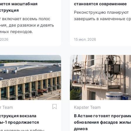
ается масштабная
становятся современнее
струкция
Реконструкцию планируют
 включает восемь полос
завершить в намеченные ср
ия, две развязки и девять
мных переходов.
 2026
15 июл. 2026
r Team
Kapster Team
струкция вокзала
В Астане готовят програм
ы-1 продолжается
обновления фасадов жилы
домов
я кровельные работы,