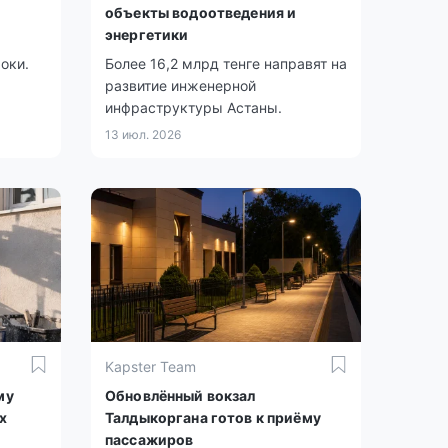
объекты водоотведения и
энергетики
оки.
Более 16,2 млрд тенге направят на
развитие инженерной
инфраструктуры Астаны.
13 июл. 2026
Kapster Team
му
Обновлённый вокзал
х
Талдыкоргана готов к приёму
пассажиров