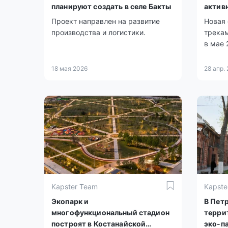
планируют создать в селе Бакты
актив
Проект направлен на развитие
Новая 
производства и логистики.
трекам
в мае 
18 мая 2026
28 апр.
Kapster Team
Kapste
Экопарк и
В Пет
многофункциональный стадион
терри
построят в Костанайской
эко-па