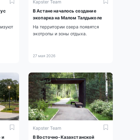
Kapster Team
тус
В Астане началось создание
экопарка на Малом Талдыколе
лизуют
На территории озера появятся
экотропы и зоны отдыха.
27 мая 2026
Kapster Team
 и
В Восточно-Казахстанской