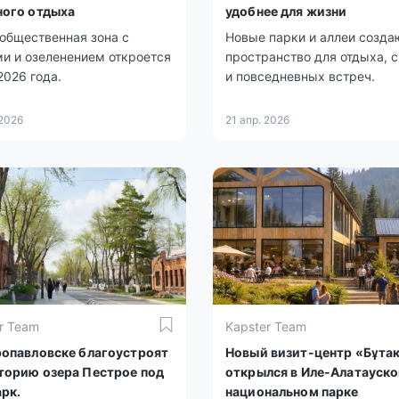
ного отдыха
удобнее для жизни
общественная зона с
Новые парки и аллеи созда
и и озеленением откроется
пространство для отдыха, 
2026 года.
и повседневных встреч.
 2026
21 апр. 2026
r Team
Kapster Team
ропавловске благоустроят
Новый визит-центр «Бұта
торию озера Пестрое под
открылся в Иле-Алатауск
рк.
национальном парке