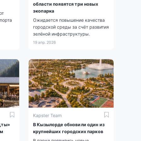
области появятся три новых
экопарка
ют
спорта
Ожидается повышение качества
городской среды за счёт развития
зелёной инфраструктуры.
19 апр. 2026
Kapster Team
қты»
В Кызылорде обновили один из
ом
крупнейших городских парков
В парке появились новые