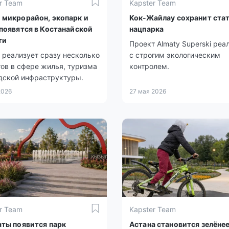
r Team
Kapster Team
 микрорайон, экопарк и
Кок-Жайлау сохранит ста
 появятся в Костанайской
нацпарка
ти
Проект Almaty Superski реа
 реализует сразу несколько
с строгим экологическим
ов в сфере жилья, туризма
контролем.
дской инфраструктуры.
2026
27 мая 2026
r Team
Kapster Team
аты появится парк
Астана становится зелёнее