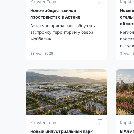
Kapster Team
Kapste
Новое общественное
Новый
пространство в Астане
отель
облас
Астанчан приглашают обсудить
застройку территории у озера
Регион
Майбалык.
проект
и горо
28 июл. 2026
3 июл. 
Kapster Team
Kapste
Новый индустриальный парк
В Алм