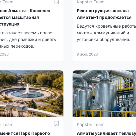
r Team
Kapster Team
ассе Алматы – Каскелен
Реконструкция вокзала
ается масштабная
Алматы-1 продолжается
струкция
Ведутся кровельные работ
 включает восемь полос
монтаж коммуникаций и
ия, две развязки и девять
установка оборудования.
мных переходов.
 2026
9 июл. 2026
r Team
Kapster Team
зменится Парк Первого
Алматы усиливает теплов