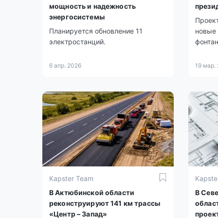
мощность и надежность
прези
энергосистемы
Проек
Планируется обновление 11
новые 
электростанций.
фонтан
6 апр. 2026
19 мар.
Kapster Team
Kapste
В Актюбинской области
В Сев
реконструируют 141 км трассы
облас
«Центр – Запад»
проек