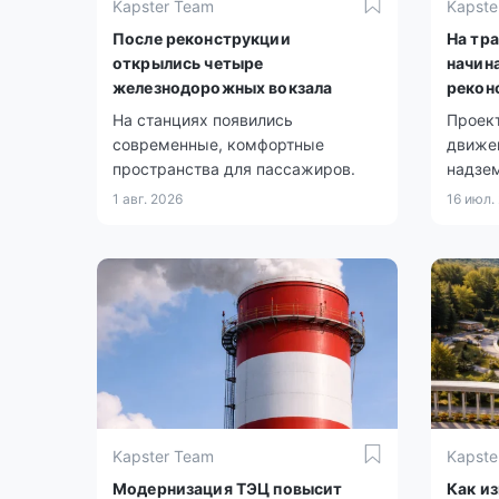
Kapster Team
Kapste
После реконструкции
На тр
открылись четыре
начин
железнодорожных вокзала
рекон
На станциях появились
Проект
современные, комфортные
движен
пространства для пассажиров.
надзе
1 авг. 2026
16 июл.
Kapster Team
Kapste
Модернизация ТЭЦ повысит
Как и