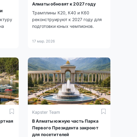
Алматы обновят к 2027 году
ии
Трамплины К20, К40 и К60
уктуру
реконструируют к 2027 году для
на
подготовки юных чемпионов.
17 мар. 2026
Kapster Team
ортная
В Алматы южную часть Парка
Первого Президента закроют
для посетителей