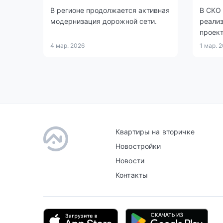
В регионе продолжается активная
В СКО
модернизация дорожной сети.
реали
проек
активо
4 мар. 2026
1 мар. 
Квартиры на вторичке
Новостройки
Новости
Контакты