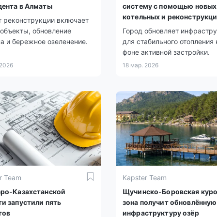
дента в Алматы
систему с помощью новых
котельных и реконструкц
т реконструкции включает
объекты, обновление
Город обновляет инфрастр
а и бережное озеленение.
для стабильного отопления 
фоне активной застройки.
 2026
18 мар. 2026
r Team
Kapster Team
еро-Казахстанской
Щучинско-Боровская кур
ти запустили пять
зона получит обновлённую
тов
инфраструктуру озёр