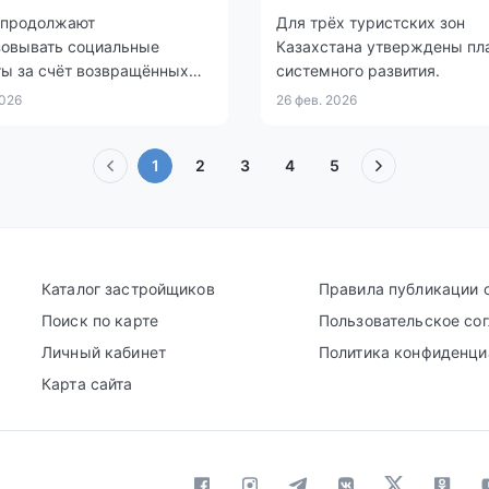
 продолжают
Для трёх туристских зон
зовывать социальные
Казахстана утверждены пл
ты за счёт возвращённых
системного развития.
в.
2026
26 фев. 2026
(текущая)
1
2
3
4
5
Каталог застройщиков
Правила публикации 
Поиск по карте
Пользовательское со
Личный кабинет
Политика конфиденци
Карта сайта