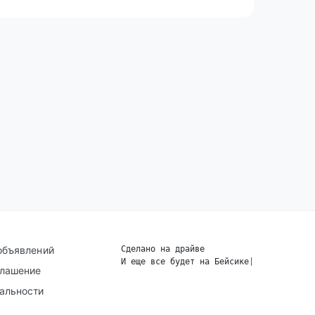
объявлений
Сделано на драйве
И еще все будет на Бейсике
|
глашение
альности