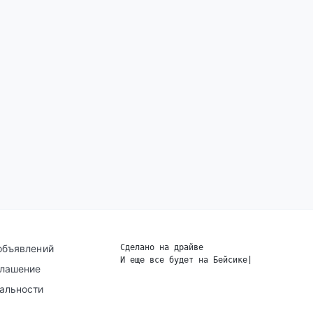
объявлений
Сделано на драйве
И еще все будет на Бейсике
|
глашение
альности