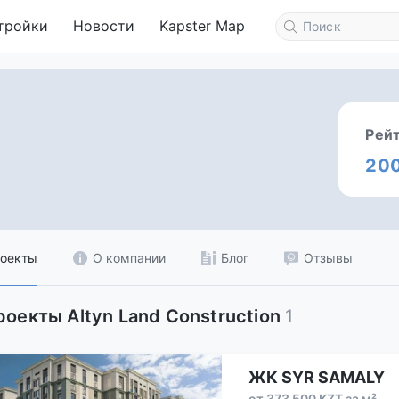
тройки
Новости
Kapster Map
Рей
20
оекты
О компании
Блог
Отзывы
роекты Altyn Land Construction
1
ЖК SYR SAMALY
от 373 500 KZT за м²