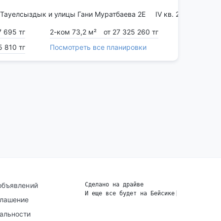
 Тауелсыздык и улицы Гани Муратбаева 2Е
IV кв. 2025
7 695 тг
2-ком 73,2 м²
от 27 325 260 тг
5 810 тг
Посмотреть все планировки
объявлений
Сделано на драйве
И еще все будет на Бейсике
|
глашение
альности