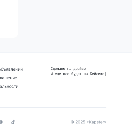
объявлений
Сделано на драйве
И еще все будет на Бейсике
|
глашение
альности
© 2025 «Kapster»