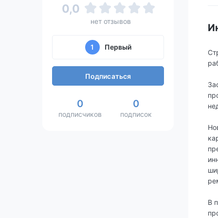
0,0
нет отзывов
И
1
Первый
Ст
ра
Подписаться
За
пр
0
0
не
подписчиков
подписок
Но
ка
пр
ин
ши
ре
В 
пр