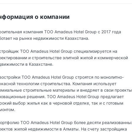
нформация о компании
роительная компания ТОО Amadeus Hotel Group c 2017 года
ботает на рынке недвижимости Казахстана.
стройщик ТОО Amadeus Hotel Group специализируется на
оектировании и строительстве элитной жилой и коммерческой
движимости в Казахстане.
востройки ТОО Amadeus Hotel Group строятся по монолитно-
ркасной технологии строительства. Компания использует
емиальные строительные материалы и внедряет в свои проекты
новационные решения. ТОО Amadeus Hotel Group предлагает
рокий выбор жилья как в черновой отделке, так и с готовым
монтом.
портфолио ТОО Amadeus Hotel Group более десяти реализованны
оектов жилой недвижимости в Алматы. На счету застройщика