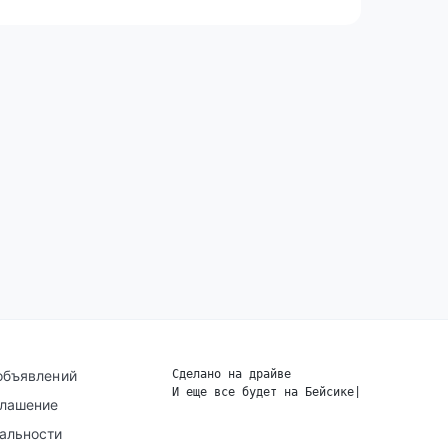
объявлений
Сделано на драйве
И еще все будет на Бейсике
|
глашение
альности