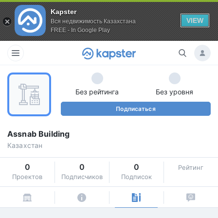
Kapster
VIEW
Вся недвижимость Казахстана
FREE - In Google Play
Без рейтинга
Без уровня
Подписаться
Assnab Building
Казахстан
0
0
0
Рейтинг
Проектов
Подписчиков
Подписок