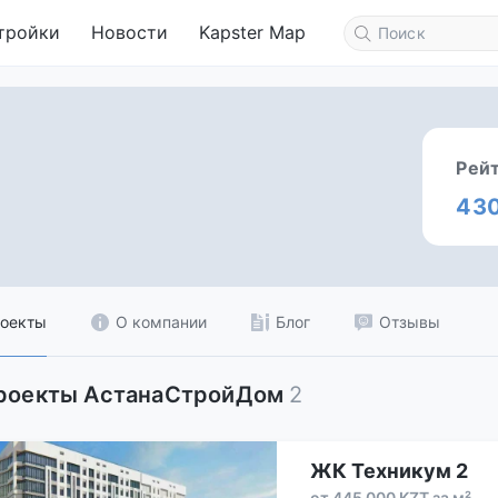
тройки
Новости
Kapster Map
Рей
43
оекты
О компании
Блог
Отзывы
проекты АстанаСтройДом
2
ЖК Техникум 2
от 445 000 KZT за м²