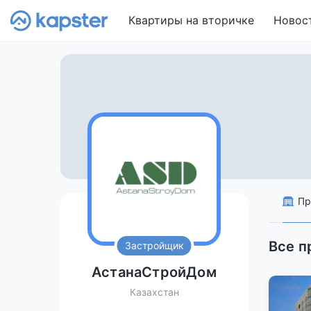
Квартиры на вторичке
Новос
Пр
Все 
Застройщик
АстанаСтройДом
Казахстан