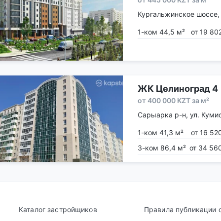
Кургальжинское шоссе,
1-ком 44,5 м²
от 19 80
ЖК Целиноград 4
от 400 000 KZT за м²
Сарыарка р-н, ул. Кумис
1-ком 41,3 м²
от 16 52
3-ком 86,4 м²
от 34 56
Каталог застройщиков
Правила публикации 