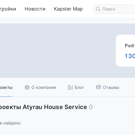
тройки
Новости
Kapster Map
Рей
13
оекты
О компании
Блог
Отзывы
роекты Atyrau House Service
0
е найдено