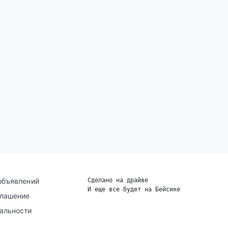
объявлений
Сделано на драйве
И еще все будет на Бейсике
|
глашение
альности