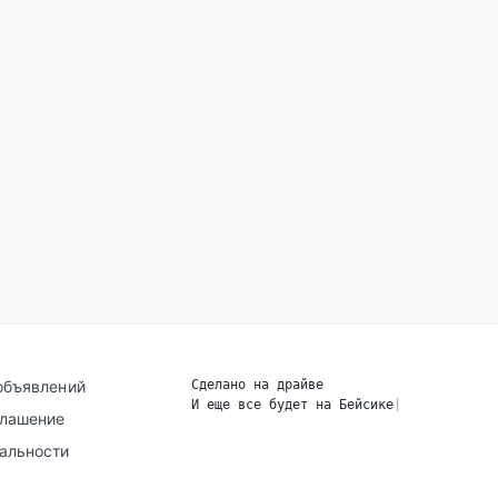
объявлений
Сделано на драйве
И еще все будет на Бейсике
|
глашение
альности