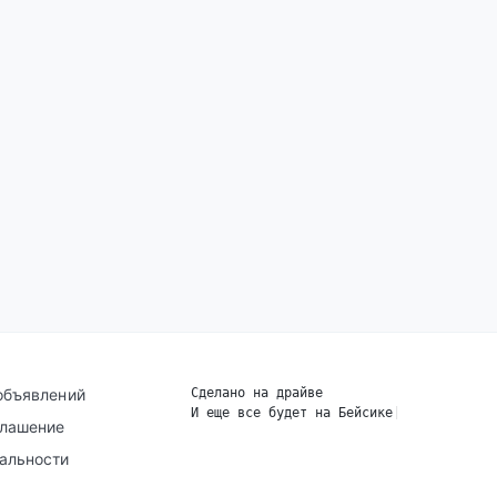
объявлений
Сделано на драйве
И еще все будет на Бейсике
|
глашение
альности