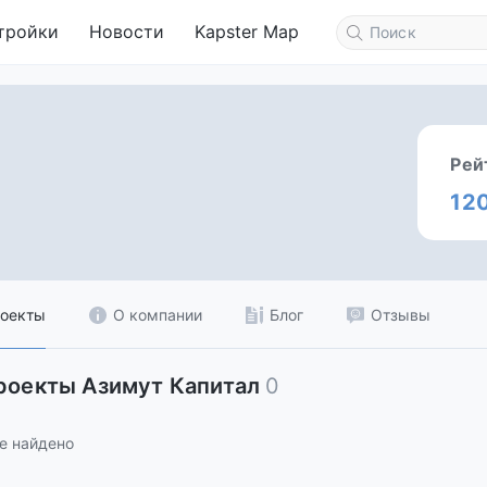
тройки
Новости
Kapster Map
Рей
12
оекты
О компании
Блог
Отзывы
роекты Азимут Капитал
0
е найдено